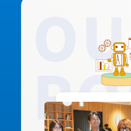
OU
PO