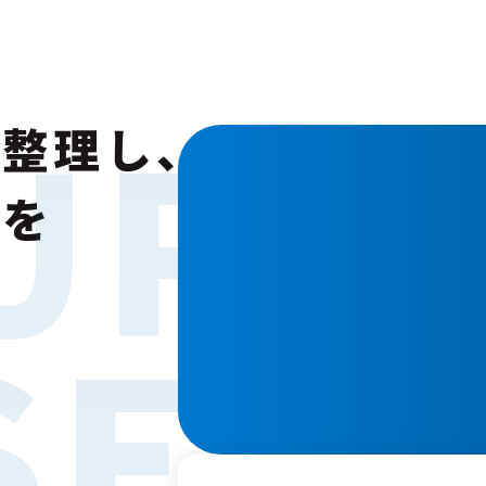
UR
UR
を整理し、
みを
す
SERV
SERV