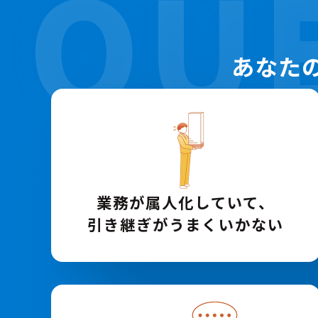
QU
あなた
業務が属人化していて、
引き継ぎが
うまくいかない