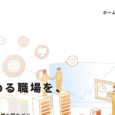
ホー
。
める職場を、