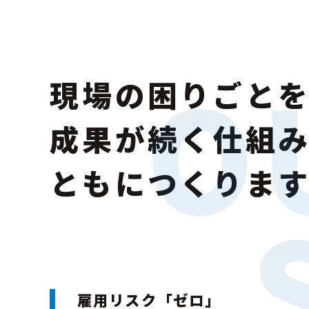
O
O
現場の困りごと
成果が続く仕組
ともにつくりま
雇用リスク「ゼロ」